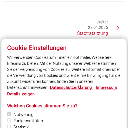
Weiter
22.01.2026
Stadtratsitzung
Cookie-Einstellungen
Unser Leitsatz
Wir verwenden Cookies, um Ihnen ein optimales Webseiten-
Erlebnis zu bieten. Mit der Nutzung unserer Webseite stimmen
Freiwillige Feuerwehr Stadt Beilngries
Sie der Verwendung von Cookies zu. Weitere Informationen über
Wiesenweg 2
die Verwendung von Cookies und wie Sie Ihre Einwilligung für die
92339 Beilngries
Zukunft widerrufen können, finden Sie in unseren
Tel: 08461/8656
Datenschutzerklärung
Impressum
Datenschutzhinweisen.
E-Mail: info@ff-beilngries.de
Details zeigen
Welchen Cookies stimmen Sie zu?
Quicklinks
Notwendig
LFV Bayern
Funktionalitäten
Quicklink intern
Statistik