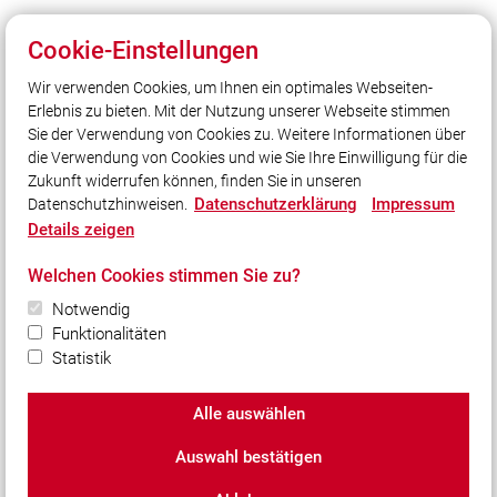
Cookie-Einstellungen
Unser Leitsatz
Wir verwenden Cookies, um Ihnen ein optimales Webseiten-
Erlebnis zu bieten. Mit der Nutzung unserer Webseite stimmen
Freiwillige Feuerwehr Stadt Beilngries
Sie der Verwendung von Cookies zu. Weitere Informationen über
Wiesenweg 2
die Verwendung von Cookies und wie Sie Ihre Einwilligung für die
92339 Beilngries
Zukunft widerrufen können, finden Sie in unseren
Tel: 08461/8656
Datenschutzerklärung
Impressum
Datenschutzhinweisen.
E-Mail: info@ff-beilngries.de
Details zeigen
Welchen Cookies stimmen Sie zu?
Quicklinks
Notwendig
LFV Bayern
Funktionalitäten
Quicklink intern
Statistik
Alle auswählen
© 2026 Feuerwehr Beilngries
Auswahl bestätigen
Impressum
|
Datenschutz
|
Cookie-Einstellungen