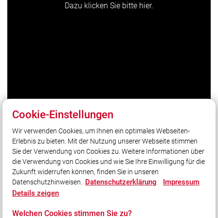
Dazu klicken Sie bitte hier.
Cookie-Einstellungen
Unser Leitsatz
Wir verwenden Cookies, um Ihnen ein optimales Webseiten-
Erlebnis zu bieten. Mit der Nutzung unserer Webseite stimmen
Freiwillige Feuerwehr Stadt Beilngries
Sie der Verwendung von Cookies zu. Weitere Informationen über
Wiesenweg 2
die Verwendung von Cookies und wie Sie Ihre Einwilligung für die
92339 Beilngries
Zukunft widerrufen können, finden Sie in unseren
Tel: 08461/8656
Datenschutzerklärung
Impressum
Datenschutzhinweisen.
E-Mail: info@ff-beilngries.de
Details zeigen
Welchen Cookies stimmen Sie zu?