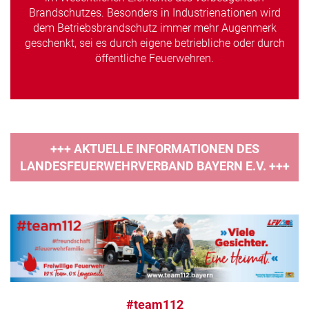
Brandschutzes. Besonders in Industrienationen wird
dem Betriebsbrandschutz immer mehr Augenmerk
geschenkt, sei es durch eigene betriebliche oder durch
öffentliche Feuerwehren.
+++ AKTUELLE INFORMATIONEN DES
LANDESFEUERWEHRVERBAND BAYERN E.V. +++
#team112