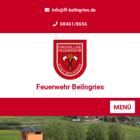
info@ff-beilngries.de
08461/8656
Feuerwehr Beilngries
MENÜ