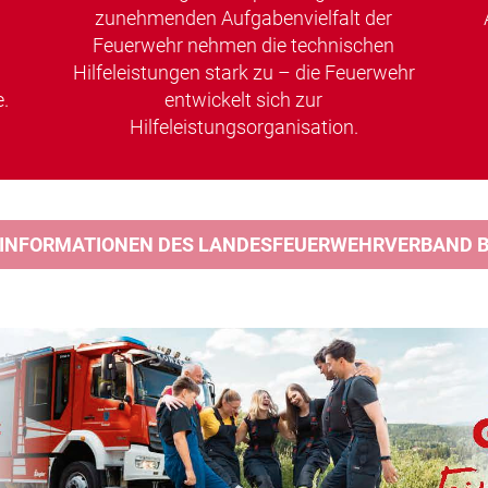
zunehmenden Aufgabenvielfalt der
Feuerwehr nehmen die technischen
Hilfeleistungen stark zu – die Feuerwehr
.
entwickelt sich zur
Hilfeleistungsorganisation.
 INFORMATIONEN DES LANDESFEUERWEHRVERBAND BA