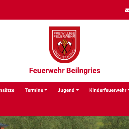
Feuerwehr Beilngries
nsätze
Termine
Jugend
Kinderfeuerwehr