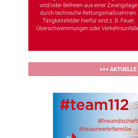
und/oder Befreien aus einer Zwangslage
durch technische Rettungsmaßnahmen.
Tätigkeitsfelder hierfür sind z. B. Feuer,
Überschwemmungen oder Verkehrsunfälle
+++ AKTUELLE