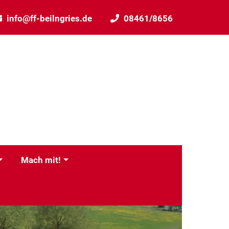
info@ff-beilngries.de
08461/8656
Mach mit!