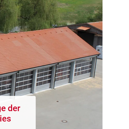
e der
ies